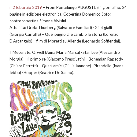
n.2 febbraio 2019
– From Pontelungo AUGUSTUS il giornalino. 24
pagine in edizione elettronica. Copertina Domenico Sofo;
controcopertina Simone Alvisini.
Attualità: Greta Thunberg (Salvatore Familiari) -Gilet gialli
(Giorgio Carraffa) – Quel pugno che cambiò la storia (Lorenzo
D’Arcangelo) – film di Moretti su Allende (Leonardo Soffientini).
Il Mecenate: Orwell (Anna Maria Marcu) -Stan Lee (Alessandro
Morgia) – il primo re (Giacomo Presciuttini – Bohemian Rapsody
(Chiara Ferretti) – Quasi amici (Giulia Iannone) -Pirandello (Ivana
Iebba) -Hopper (Beatrice De Sanno).