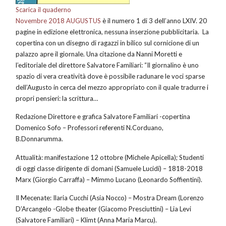
Scarica il quaderno
Novembre 2018 AUGUSTUS
è il numero 1 di 3 dell’anno LXIV. 20
pagine in edizione elettronica, nessuna inserzione pubblicitaria. La
copertina con un disegno di ragazzi in bilico sul cornicione di un
palazzo apre il giornale. Una citazione da Nanni Moretti e
l’editoriale del direttore Salvatore Familiari: “Il giornalino è uno
spazio di vera creatività dove è possibile radunare le voci sparse
dell’Augusto in cerca del mezzo appropriato con il quale tradurre i
propri pensieri: la scrittura…
Redazione Direttore e grafica Salvatore Familiari -copertina
Domenico Sofo – Professori referenti N.Corduano,
B.Donnarumma.
Attualità: manifestazione 12 ottobre (Michele Apicella); Studenti
di oggi classe dirigente di domani (Samuele Lucidi) – 1818-2018
Marx (Giorgio Carraffa) – Mimmo Lucano (Leonardo Soffientini).
Il Mecenate: Ilaria Cucchi (Asia Nocco) – Mostra Dream (Lorenzo
D’Arcangelo -Globe theater (Giacomo Presciuttini) – Lia Levi
(Salvatore Familiari) – Klimt (Anna Maria Marcu).