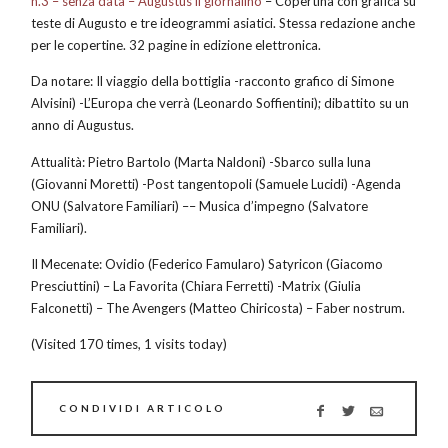
n.3 – senza data – Augustus il giornalino
– Copertina con grafica su
teste di Augusto e tre ideogrammi asiatici. Stessa redazione anche
per le copertine. 32 pagine in edizione elettronica.
Da notare: Il viaggio della bottiglia -racconto grafico di Simone
Alvisini) -L’Europa che verrà (Leonardo Soffientini); dibattito su un
anno di Augustus.
Attualità: Pietro Bartolo (Marta Naldoni) -Sbarco sulla luna
(Giovanni Moretti) -Post tangentopoli (Samuele Lucidi) -Agenda
ONU (Salvatore Familiari) –– Musica d’impegno (Salvatore
Familiari).
Il Mecenate: Ovidio (Federico Famularo) Satyricon (Giacomo
Presciuttini) – La Favorita (Chiara Ferretti) -Matrix (Giulia
Falconetti) – The Avengers (Matteo Chiricosta) – Faber nostrum.
(Visited 170 times, 1 visits today)
CONDIVIDI ARTICOLO