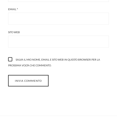
EMAIL
*
SITO WEB
SALVA IL MIO NOME, EMAIL E SITO WEB IN QUESTO BROWSER PER LA
PROSSIMA VOLTA CHE COMMENTO.