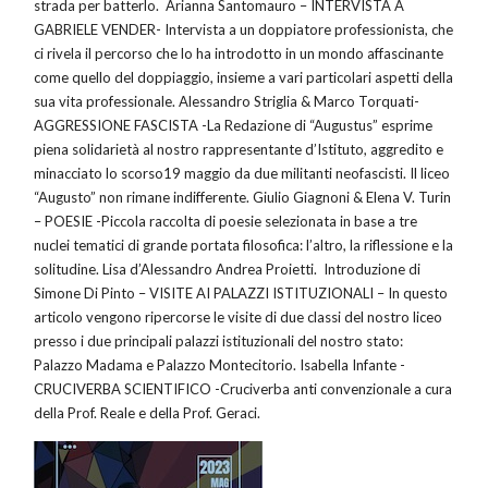
strada per batterlo. Arianna Santomauro – INTERVISTA A
GABRIELE VENDER- Intervista a un doppiatore professionista, che
ci rivela il percorso che lo ha introdotto in un mondo affascinante
come quello del doppiaggio, insieme a vari particolari aspetti della
sua vita professionale. Alessandro Striglia & Marco Torquati-
AGGRESSIONE FASCISTA -La Redazione di “Augustus” esprime
piena solidarietà al nostro rappresentante d’Istituto, aggredito e
minacciato lo scorso19 maggio da due militanti neofascisti. Il liceo
“Augusto” non rimane indifferente. Giulio Giagnoni & Elena V. Turin
– POESIE -Piccola raccolta di poesie selezionata in base a tre
nuclei tematici di grande portata filosofica: l’altro, la riflessione e la
solitudine. Lisa d’Alessandro Andrea Proietti. Introduzione di
Simone Di Pinto – VISITE AI PALAZZI ISTITUZIONALI – In questo
articolo vengono ripercorse le visite di due classi del nostro liceo
presso i due principali palazzi istituzionali del nostro stato:
Palazzo Madama e Palazzo Montecitorio. Isabella Infante -
CRUCIVERBA SCIENTIFICO -Cruciverba anti convenzionale a cura
della Prof. Reale e della Prof. Geraci.