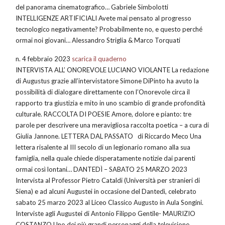
del panorama cinematografico… Gabriele Simbolotti
INTELLIGENZE ARTIFICIALI Avete mai pensato al progresso
tecnologico negativamente? Probabilmente no, e questo perché
ormai noi giovani… Alessandro Striglia & Marco Torquati
n. 4 febbraio 2023
scarica il quaderno
INTERVISTA ALL’ ONOREVOLE LUCIANO VIOLANTE La redazione
di Augustus grazie all’intervistatore Simone DiPinto ha avuto la
possibilità di dialogare direttamente con l’Onorevole circa il
rapporto tra giustizia e mito in uno scambio di grande profondità
culturale. RACCOLTA DI POESIE Amore, dolore e pianto: tre
parole per descrivere una meravigliosa raccolta poetica – a cura di
Giulia Jannone. LETTERA DAL PASSATO di Riccardo Meco Una
lettera risalente al III secolo di un legionario romano alla sua
famiglia, nella quale chiede disperatamente notizie dai parenti
ormai così lontani… DANTEDÌ – SABATO 25 MARZO 2023
Intervista al Professor Pietro Cataldi (Università per stranieri di
Siena) e ad alcuni Augustei in occasione del Dantedì, celebrato
sabato 25 marzo 2023 al Liceo Classico Augusto in Aula Songini.
Interviste agli Augustei di Antonio Filippo Gentile- MAURIZIO
COSTANZO Uno dei più grandi personaggi della televisione