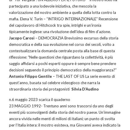
partecipato a una lodevole iniziativa, che mescola la
valorizzazione del nostro ambiente a quella della lotta contro la
mafia. Elena V. Turin – “INTRIGO INTERNAZIONALE” Recensione
del capolavoro di Hitchcock tra spie, intrighi e un’ironia
tipicamente inglese: una rivoluzione dell’idea di film d’azione.
Jacopo Carosi
– DEMOCRAZIA Brevissimo excursus della storia
democratica e della sua evoluzione nel corso dei secoli, volto a
contestualizzare la domanda centrale posta alla base di questa
riflessione: “Nelle questioni che riguardano la collettività, è più
saggio affidarsi a pochi esperti oppure è sempre bene prendere
decisioni seguendo il principio democratico della maggioranza?”
Antonio Filippo Gentile
– THE LAST OF US La serie evento di
quest’anno, basata sul celebre videogioco che narra la
straordinaria storia dei protagonisti
Silvia D’Audino
n.6 maggio 2023 scarica il quaderno
23 MAGGIO 1992- Trentuno anni sono trascorsi da uno degli
eventi più sconvolgenti della storia del nostro paese. Un’immagine
ancora vivida nelle menti di milioni di italiani; un punto di svolta
per l’Italia intera: il mostro esisteva, ma Giovanni aveva indicato la