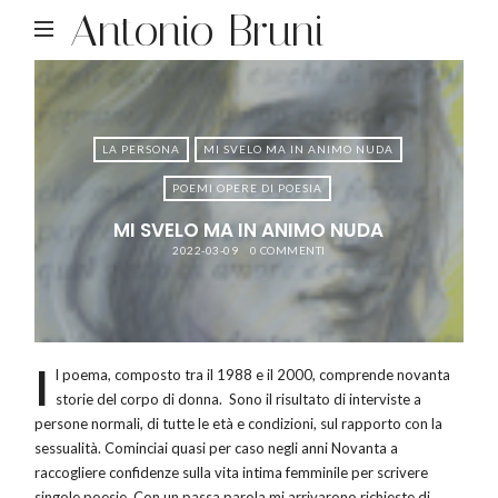
Antonio Bruni
LA PERSONA
MI SVELO MA IN ANIMO NUDA
POEMI OPERE DI POESIA
MI SVELO MA IN ANIMO NUDA
2022-03-09
0 COMMENTI
I
l poema, composto tra il 1988 e il 2000, comprende novanta
storie del corpo di donna. Sono il risultato di interviste a
persone normali, di tutte le età e condizioni, sul rapporto con la
sessualità. Cominciai quasi per caso negli anni Novanta a
raccogliere confidenze sulla vita intima femminile per scrivere
singole poesie. Con un passa parola mi arrivarono richieste di