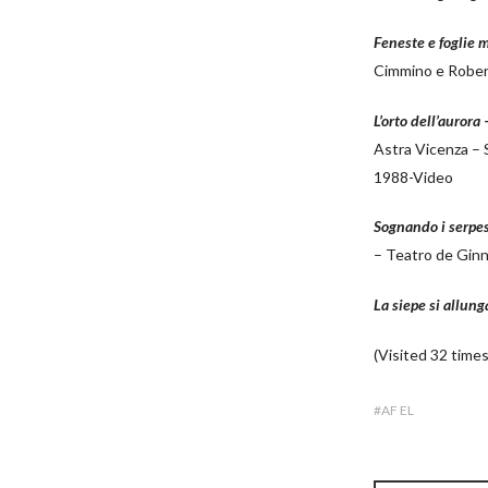
Feneste e foglie 
Cimmino e Rober
L’orto dell’aurora
Astra Vicenza – 
1988-Video
Sognando i serpes
– Teatro de Gin
La siepe si allun
(Visited 32 times
AF EL