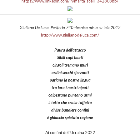
https://www.linkedin.com/in/marta-scelli-342808bb/
Giuliano De Luca Periferia 740 -tecnica mista su tela 2012
http://www.giulianodeluca.com/
Paura dell’attacco
Sibili cupi boati
cingoli tremano muri
ordini secchi sferzanti
parlano la nostra lingua
tra loro i nostri nipoti
calpestano puntano armi
il tetto che crolla l’affetto
divise bandiere confini
è ghiaccio spietata ragione
Ai confini dell’Ucraìna 2022