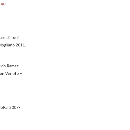
 qui
ure di Toni
ogliano 2011.
ilvio Ramat;
con Veneto –
dioRai 2007-