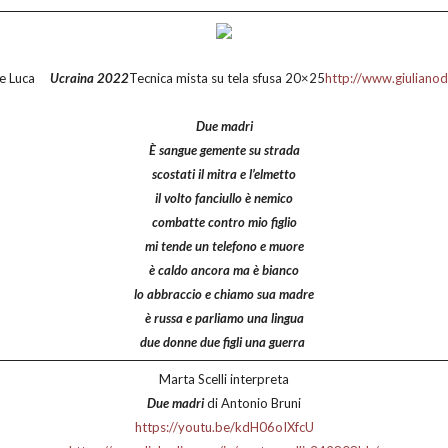
 De Luca
Ucraina 2022
Tecnica mista su tela sfusa 20×25
http://www.giuliano
Due madri
È sangue gemente su strada
scostati il mitra e l’elmetto
il volto fanciullo è nemico
combatte contro mio figlio
mi tende un telefono e muore
è caldo ancora ma è bianco
lo abbraccio e chiamo sua madre
è russa e parliamo una lingua
due donne due figli una guerra
Marta Scelli interpreta
Due madri
di Antonio Bruni
https://youtu.be/kdH06oIXfcU