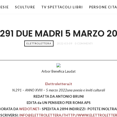
ESIE
SCULTURE
TV SPETTACOLI LIBRI
PERSONE CITA
 291 DUE MADRI 5 MARZO 2
ELETTROLETTERA
2022-03-09
0 COMMENTI
Arbor Benefica Laudat
Elettrolettera.it
N.291 – ANNO XVIII – 5 marzo 2022una poesia e inviti culturali
REDATTA DA ANTONIO BRUNI
EDITA da UN PENSIERO PER ROMA APS
BORATA DA
WEDOT.NET
– SPEDITA A 2894 INDIRIZZI- POTETE INOLTR
ISCRIVERSI:
INFO@ELETTROLETTERA.IT
HTTP://WWW.ELETTROLETTERA