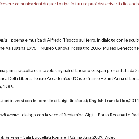
icevere comunicazioni di questo tipo in futuro puoi disiscriverti cliccando
onia
– poema e musica di Alfredo Tisocco sul ferro, in dialogo con le scult
ine Valsugana 1996 – Museo Canova Possagno 2006- Museo Benetton M
 mia prima raccolta con tavole originali di Luciano Gaspari presentata da S
ranca Della Libera. Teatro Accademico diCastelfranco – Sant’Anna di Lon
, 1986.
azioni in versi con le formelle di Luigi Rincicotti;
English translation
,2014
so di amore
– dialogo con la voce di Beniamino Gigli – Porto Recanati e Ra
ti in versi –
Sala Buccellati Roma e TG2 mattina 2009. Video