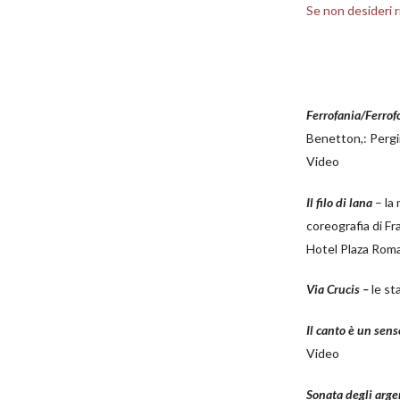
Se non desideri r
Ferrofania/Ferrof
Benetton,: Perg
Video
Il filo di lana
– la
coreografia di F
Hotel Plaza Roma
Via Crucis –
le st
Il canto è un sen
Video
Sonata degli argen