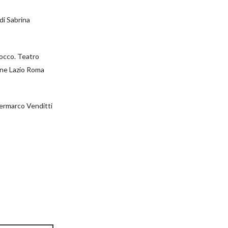
di Sabrina
socco. Teatro
one Lazio Roma
iermarco Venditti