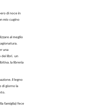
ero di noce in
un mio cugino
izzare al meglio
tagionatura.
per una
dei libri. un
tiva. la libreria
azione. il legno
 di giorno la
nto.
la famiglia) fece