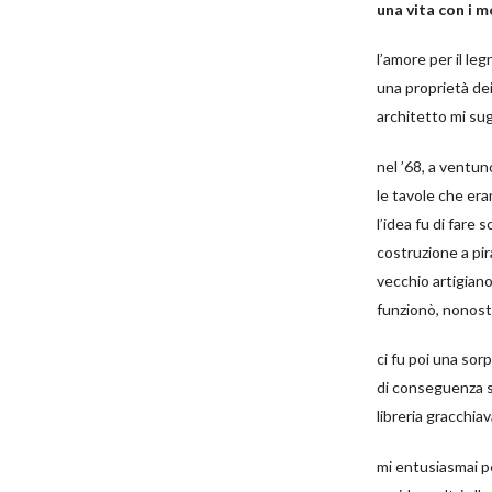
una vita con i m
l’amore per il le
una proprietà dei
architetto mi sugg
nel ’68, a ventun
le tavole che er
l’idea fu di fare 
costruzione a pira
vecchio artigiano
funzionò, nonosta
ci fu poi una sorp
di conseguenza si
libreria gracchia
mi entusiasmai pe