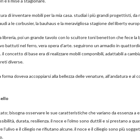
eri e li mise a stagionare.
ra di inventare mobili per la mia casa. studiai i più grandi progettisti, da 
audì a le corbusier, la bauhaus e la meravigliosa stagione del liberty euro
a libreria, poi un grande tavolo con lo scultore toni benetton che fece la
livo battuti nel ferro, vera opera d’arte. seguirono un armadio in quattordi
. il concetto di base era di realizzare mobili componibili, adattabili a camb
reti diverse.
la forma doveva accoppiarsi alla bellezza delle venature, all’andatura e al c
sello
ttato; bisogna osservare le sue caratteristiche che variano da essenza a 
ibilità, durata, resilienza. il noce e l’olmo sono duttili e si prestano a qua
l’ulivo e il ciliegio ne rifiutano alcune. il noce e il ciliegio sono più soggetti
o.