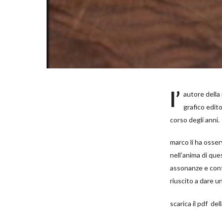
l’
autore dell
grafico edito
corso degli anni.
marco li ha osserv
nell’anima di que
assonanze e confr
riuscito a dare un
scarica il pdf del