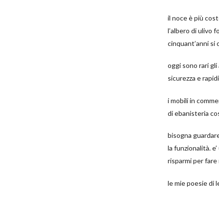
il noce è più cost
l’albero di ulivo 
cinquant’anni si 
oggi sono rari gl
sicurezza e rapidi
i mobili in commer
di ebanisteria c
bisogna guardare 
la funzionalità. 
risparmi per fare
le mie poesie di 