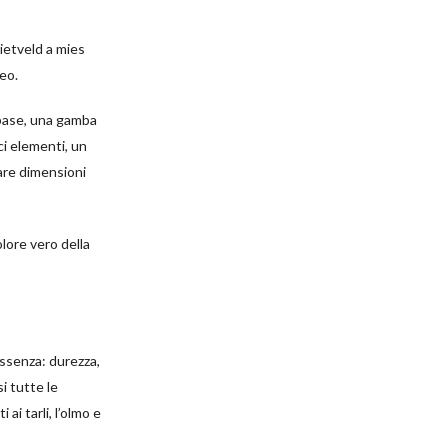
rietveld a mies
peo.
 base, una gamba
ci elementi, un
iare dimensioni
olore vero della
essenza: durezza,
si tutte le
 ai tarli, l’olmo e