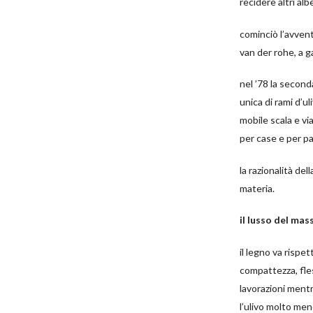
recidere altri alb
cominciò l’avventu
van der rohe, a g
nel ’78 la second
unica di rami d’u
mobile scala e via
per case e per pa
la razionalità del
materia.
il lusso del mas
il legno va rispe
compattezza, fless
lavorazioni mentre 
l’ulivo molto men