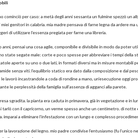
obili
gno cominciò per caso: a metà degli anni sessanta un fulmine spezzò un alb
 miei genitori in calabria. mia madre pensava di farne
legna da ardere ma 
erì di utilizzare l’essenza pregiata per farne una libreria.
o anni, pensai una cosa agile, componibile e divisibile in modo da poter util
ano state segate male: corte e poco spesse per abbreviare i tempi della s
scatole aperte su uno o due lati, in formati diversi ma in misure montabili 
mide senza viti. l’equilibrio statico era dato dalla composizione e dal peso 
 le lavorò incastrandole a coda di rondine a mano, un’esecuzione oggi proibi
nte le perplessità della famiglia sull’assenza di agganci alla parete.
resa sgradita. la pianta era caduta in primavera, già in vegetazione e in lun
 tarlò con il capricorno, un verme spesso anche un centimetro. di notte e
va. imparai a eliminare l’infestazione con un lungo e complesso procedime
r la lavorazione del legno. mio padre condivise l’entusiasmo (fu l’unico nel