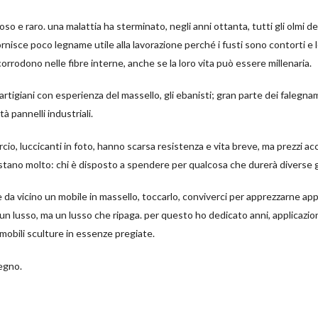
oso e raro. una malattia ha sterminato, negli anni ottanta, tutti gli olmi del
fornisce poco legname utile alla lavorazione perché i fusti sono contorti e l
corrodono nelle fibre interne, anche se la loro vita può essere millenaria.
i artigiani con esperienza del massello, gli ebanisti; gran parte dei falegna
tà pannelli industriali.
cio, luccicanti in foto, hanno scarsa resistenza e vita breve, ma prezzi acce
ostano molto: chi è disposto a spendere per qualcosa che durerà diverse 
da vicino un mobile in massello, toccarlo, conviverci per apprezzarne app
e’ un lusso, ma un lusso che ripaga. per questo ho dedicato anni, applicazio
 mobili sculture in essenze pregiate.
legno.