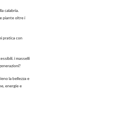
la calabria.
e piante oltre i
mi pratica con
ssibili. i masselli
generazioni?
ieno la bellezza e
ne, energie e