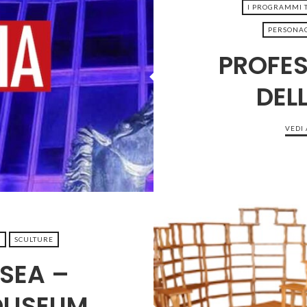
I PROGRAMMI T
PERSONAG
PROFES
9-13
DEL
VEDI
N
SCULTURE
SEA –
OLISEUM