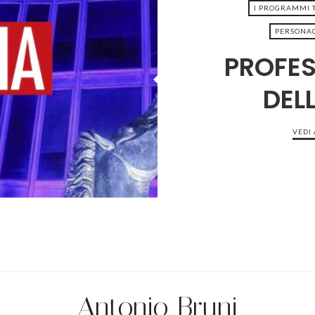
I PROGRAMMI T
PERSONAG
PROFES
9-13
DEL
VEDI
Antonio Bruni