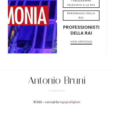
I PROGRAMMI
TELEVISIVI E LA RAI
PERSONAGGI DELLA
RAI
2022-09-13
PROFESSIONISTI
DELLA RAI
VEDI ARTICOLO
Antonio Bruni
IL MIO BLOG
© 2021 – concept by
IngegnoDigitale
SHARE THIS SELECTION