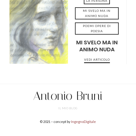
LA PERSONA
MI SVELO MA IN
ANIMO NUDA
POEMI OPERE DI
2022-03-09
POESIA
MI SVELO MA IN
ANIMO NUDA
VEDI ARTICOLO
Antonio Bruni
IL MIO BLOG
© 2021 – concept by
IngegnoDigitale
SHARE THIS SELECTION