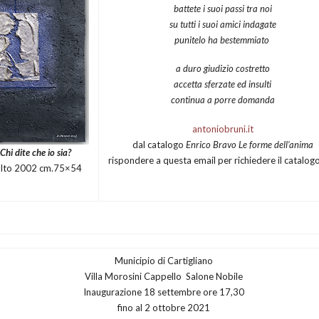
battete i suoi passi tra noi
su tutti i suoi amici indagate
punitelo ha bestemmiato
a duro giudizio costretto
accetta sferzate ed insulti
continua a porre
domanda
antoniobruni.it
dal catalogo
Enrico Bravo Le forme dell’anima
Chi dite che io sia?
rispondere a questa email per richiedere il catalog
alto 2002 cm.75×54
Municipio di Cartigliano
Villa Morosini Cappello Salone Nobile
Inaugurazione 18 settembre ore 17,30
fino al 2 ottobre 2021