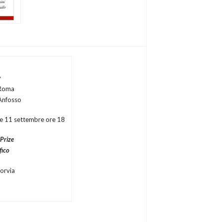
y
 Roma
Anfosso
le 11 settembre ore 18
Prize
fico
uorvia