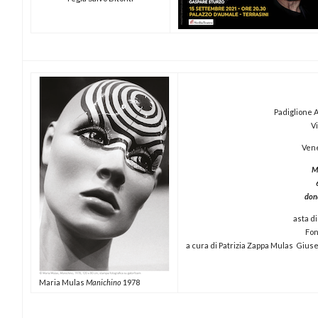
Padiglione 
V
Vene
M
don
asta d
Fon
a cura di Patrizia Zappa Mulas Giu
Maria Mulas
Manichino
1978