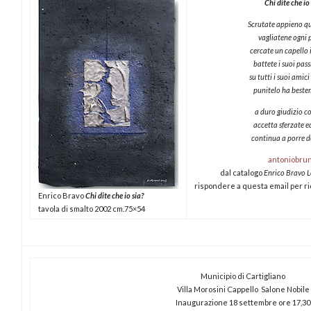
Chi dite che io
Scrutate appieno q
vagliatene ogni 
cercate un capello 
battete i suoi pass
su tutti i suoi amic
punitelo ha best
a duro giudizio c
accetta sferzate ed
continua a porre
d
antoniobruni
dal catalogo
Enrico Bravo L
rispondere a questa email per ri
Enrico Bravo
Chi dite che io sia?
tavola di smalto 2002 cm.75×54
Municipio di Cartigliano
Villa Morosini Cappello Salone Nobile
Inaugurazione 18 settembre ore 17,30