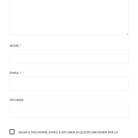
NOME
*
EMAIL
*
SITO WEB
SALVA IL MIO NOME, EMAIL E SITO WEB IN QUESTO BROWSER PER LA