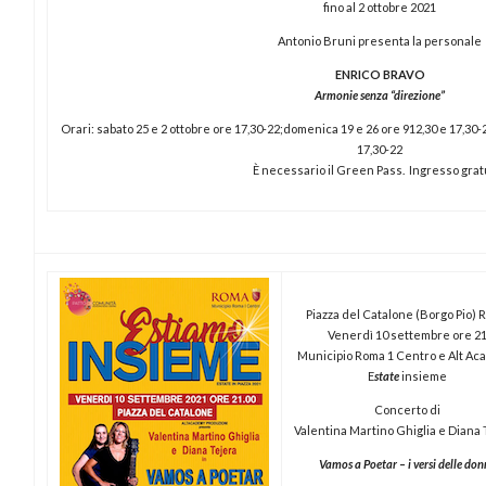
fino al 2 ottobre 2021
Antonio Bruni presenta la personale
ENRICO BRAVO
Armonie senza “direzione”
Orari: sabato 25 e 2 ottobre ore 17,30-22;domenica 19 e 26 ore 912,30 e 17,30-2
17,30-22
È necessario il Green Pass. Ingresso gratu
Piazza del Catalone (Borgo Pio)
Venerdì 10 settembre ore 2
Municipio Roma 1 Centro e Alt A
E
state
insieme
Concerto di
Valentina Martino Ghiglia e Diana
Vamos a Poetar – i versi delle don