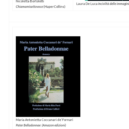
Nicoletta Bortolotti
Laura De Luca
Inciviltà delle immagin
Chiamamisottovoce
(
HaperCollins)
Maria Antonietta Coccanari de’ Fornari
Pater Belladonnae (Amazon edizioni)