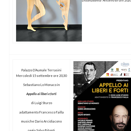
Distanzaunità
Antonio Bruni 202
Palazzo D’Aumale Terrasini
Mercoledì 15 settembre ore 20,30
Sebastiano Lo Monaco in
Appello ai liberi e forti
di Luigi Sturzo
adattamento Francesco Failla
musiche Dario Arcidiacono
regia Salvo Bitonti