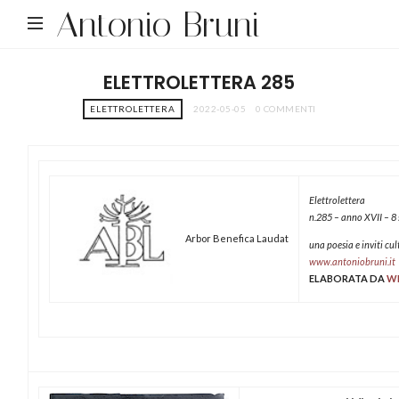
Antonio Bruni
ELETTROLETTERA 285
ELETTROLETTERA
2022-05-05
0 COMMENTI
Elettrolettera
n.285 – anno XVII – 8
Arbor Benefica Laudat
una poesia e inviti cul
www.antoniobruni.it
ELABORATA DA
W