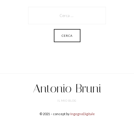
RICERCA
PER:
Antonio Bruni
IL MIO BLOG
© 2021 – concept by
IngegnoDigitale