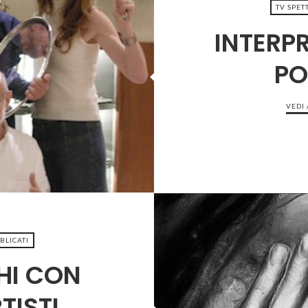
TV SPET
INTERPR
PO
4-04
VEDI
BBLICATI
HI CON
TISTI