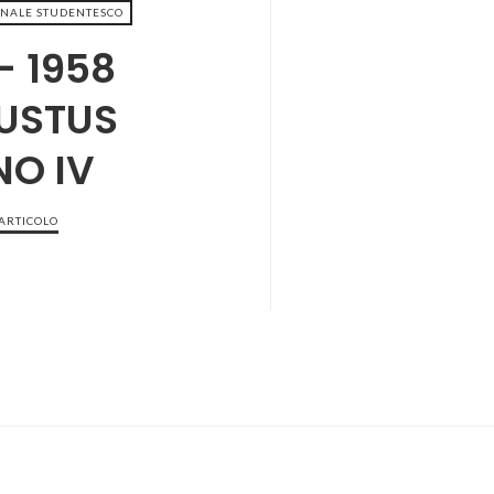
NALE STUDENTESCO
- 1958
USTUS
O IV
 ARTICOLO