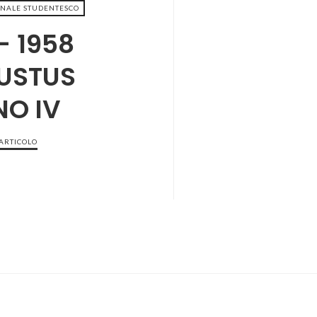
NALE STUDENTESCO
- 1958
USTUS
O IV
 ARTICOLO