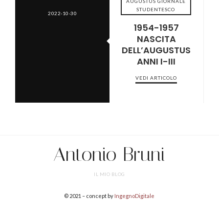
AUGUSTUS GIORNALE
STUDENTESCO
2022-10-30
1954-1957
NASCITA
DELL’AUGUSTUS
ANNI I-III
VEDI ARTICOLO
Antonio Bruni
IL MIO BLOG
© 2021 – concept by
IngegnoDigitale
SHARE THIS SELECTION