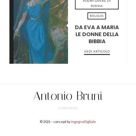
POEMI OPERE DI
POESIA
RELIGIO
DA EVA A MARIA
2022-04-04
LE DONNE DELLA
BIBBIA
VEDI ARTICOLO
Antonio Bruni
IL MIO BLOG
© 2021 – concept by
IngegnoDigitale
SHARE THIS SELECTION