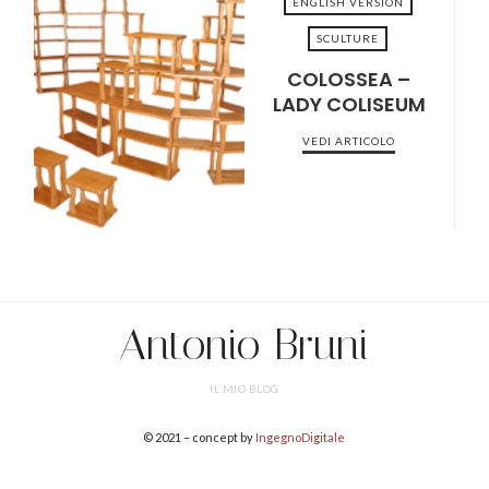
ENGLISH VERSION
SCULTURE
COLOSSEA –
2022-04-25
LADY COLISEUM
VEDI ARTICOLO
Antonio Bruni
IL MIO BLOG
© 2021 – concept by
IngegnoDigitale
SHARE THIS SELECTION