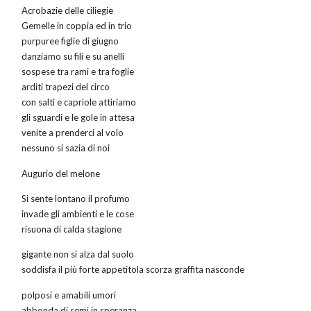
Acrobazie delle ciliegie
Gemelle in coppia ed in trio
purpuree figlie di giugno
danziamo su fili e su anelli
sospese tra rami e tra foglie
arditi trapezi del circo
con salti e capriole attiriamo
gli sguardi e le gole in attesa
venite a prenderci al volo
nessuno si sazia di noi
Augurio del melone
Si sente lontano il profumo
invade gli ambienti e le cose
risuona di calda stagione
gigante non si alza dal suolo
soddisfa il più forte appetitola scorza graffita nasconde
polposi e amabili umori
abbonda di semi in speranza