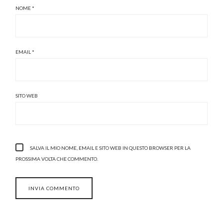
NOME
*
EMAIL
*
SITO WEB
SALVA IL MIO NOME, EMAIL E SITO WEB IN QUESTO BROWSER PER LA
PROSSIMA VOLTA CHE COMMENTO.