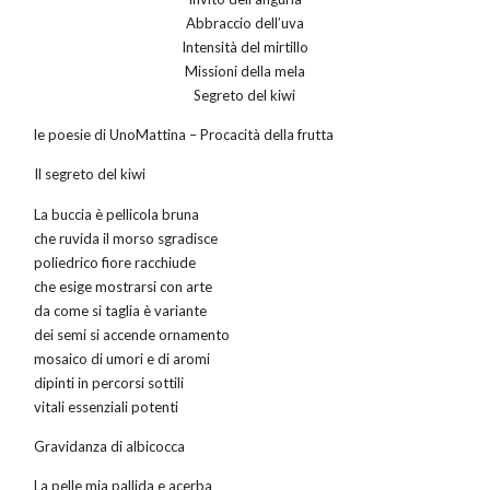
Abbraccio dell’uva
Intensità del mirtillo
Missioni della mela
Segreto del kiwi
le poesie di UnoMattina – Procacità della frutta
Il segreto del kiwi
La buccia è pellicola bruna
che ruvida il morso sgradisce
poliedrico fiore racchiude
che esige mostrarsi con arte
da come si taglia è variante
dei semi si accende ornamento
mosaico di umori e di aromi
dipinti in percorsi sottili
vitali essenziali potenti
Gravidanza di albicocca
La pelle mia pallida e acerba