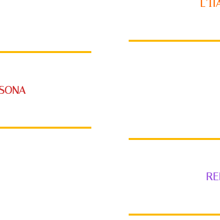
L’I
RSONA
RE